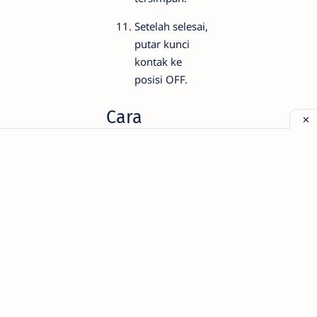
Setelah selesai,
putar kunci
kontak ke
posisi OFF.
Cara
Membaca
Kedipan
Lampu MIL
Nissan
Setiap kode DTC
terdiri dari empat
kelompok kedipan.
Kelompok