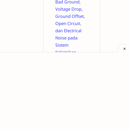
Bad Ground,
Voltage Drop,
Ground Offset,
Open Circuit,
dan Electrical
Noise pada
Sistem
Kelistrikan
Mobil
Cara
Membaca dan
Menghapus
Kode DTC BMW
Klasik Secara
Manual Saat
Lampu Check
Engine Menyala
Membaca